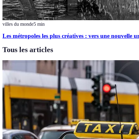
villes du monde
5
min
Les métropoles les plus créatives : vers une nouvelle u
Tous les articles