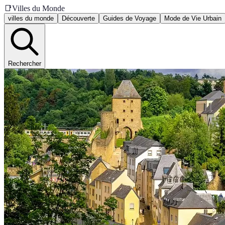
📑
Villes du Monde
villes du monde
Découverte
Guides de Voyage
Mode de Vie Urbain
Rechercher