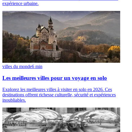
expérience urbaine.
villes du monde
6
min
Les meilleures villes pour un voyage en solo
Explorez les meilleures villes à visiter en solo en 2026. Ces
destinations offrent richesse culturelle, sécurité et expériences
inoubliables.