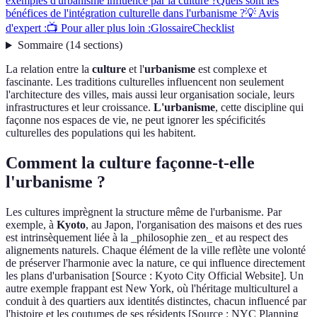
exemples d'urbanisme influencé par la culture ?
Quels sont les
bénéfices de l'intégration culturelle dans l'urbanisme ?
💡 Avis
d'expert :
📺 Pour aller plus loin :
Glossaire
Checklist
Sommaire
(
14
sections
)
La relation entre la
culture
et l'
urbanisme
est complexe et
fascinante. Les traditions culturelles influencent non seulement
l'architecture des villes, mais aussi leur organisation sociale, leurs
infrastructures et leur croissance.
L'urbanisme
, cette discipline qui
façonne nos espaces de vie, ne peut ignorer les spécificités
culturelles des populations qui les habitent.
Comment la culture façonne-t-elle
l'urbanisme ?
Les cultures imprègnent la structure même de l'urbanisme. Par
exemple, à
Kyoto
, au Japon, l'organisation des maisons et des rues
est intrinsèquement liée à la _philosophie zen_ et au respect des
alignements naturels. Chaque élément de la ville reflète une volonté
de préserver l'harmonie avec la nature, ce qui influence directement
les plans d'urbanisation [Source : Kyoto City Official Website]. Un
autre exemple frappant est New York, où l'héritage multiculturel a
conduit à des quartiers aux identités distinctes, chacun influencé par
l'histoire et les coutumes de ses résidents [Source : NYC Planning