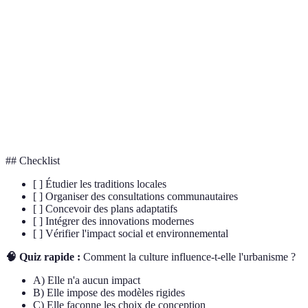
Pratique développant l'organisation physique de la
Urbanisme
ville
Ensemble des coutumes et croyances transmises à
Tradition
travers les générations
Accord et équilibre entre les divers éléments en
Harmonie
interaction
## Checklist
[ ] Étudier les traditions locales
[ ] Organiser des consultations communautaires
[ ] Concevoir des plans adaptatifs
[ ] Intégrer des innovations modernes
[ ] Vérifier l'impact social et environnemental
🧠 Quiz rapide :
Comment la culture influence-t-elle l'urbanisme ?
A) Elle n'a aucun impact
B) Elle impose des modèles rigides
C) Elle façonne les choix de conception