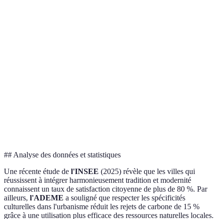
Conception
Inspiration historique
Design axé sur l'efficacit
architecturale
et traditionnelle
et la durabilité
Suive les formes et
Optimisation des espaces
Disposition
pratiques
et réductions des
urbaine
conventionnelles
déplacements
Participation des
Influence des us et
Consultation par des
citoyens
coutumes locaux
experts
Impact
Adaptation au climat
Utilisation de
environnemental
local
technologies vertes
## Analyse des données et statistiques
Une récente étude de
l'INSEE
(2025) révèle que les villes qui
réussissent à intégrer harmonieusement tradition et modernité
connaissent un taux de satisfaction citoyenne de plus de 80 %. Par
ailleurs,
l'ADEME
a souligné que respecter les spécificités
culturelles dans l'urbanisme réduit les rejets de carbone de 15 %
grâce à une utilisation plus efficace des ressources naturelles locales.