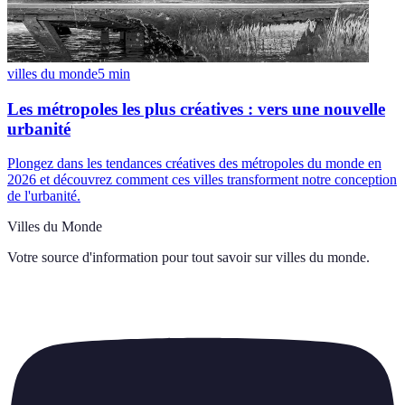
villes du monde
5
min
Les métropoles les plus créatives : vers une nouvelle
urbanité
Plongez dans les tendances créatives des métropoles du monde en
2026 et découvrez comment ces villes transforment notre conception
de l'urbanité.
Villes du Monde
Votre source d'information pour tout savoir sur
villes du monde
.