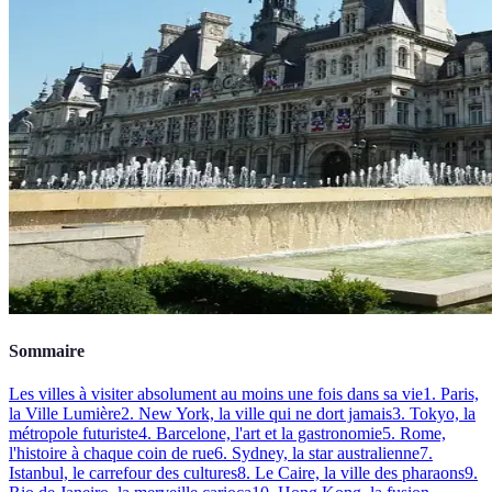
Sommaire
Les villes à visiter absolument au moins une fois dans sa vie
1. Paris,
la Ville Lumière
2. New York, la ville qui ne dort jamais
3. Tokyo, la
métropole futuriste
4. Barcelone, l'art et la gastronomie
5. Rome,
l'histoire à chaque coin de rue
6. Sydney, la star australienne
7.
Istanbul, le carrefour des cultures
8. Le Caire, la ville des pharaons
9.