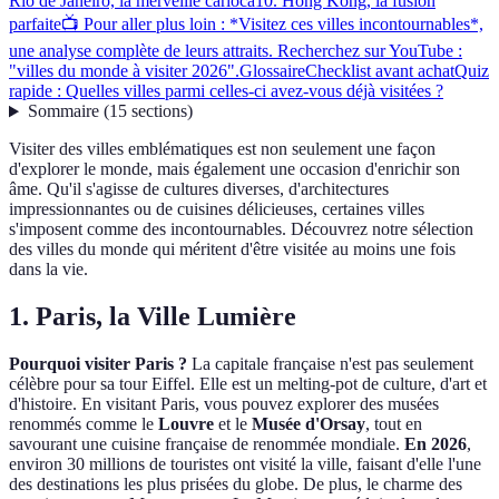
Rio de Janeiro, la merveille carioca
10. Hong Kong, la fusion
parfaite
📺 Pour aller plus loin : *Visitez ces villes incontournables*,
une analyse complète de leurs attraits. Recherchez sur YouTube :
"villes du monde à visiter 2026".
Glossaire
Checklist avant achat
Quiz
rapide : Quelles villes parmi celles-ci avez-vous déjà visitées ?
Sommaire
(
15
sections
)
Visiter des villes emblématiques est non seulement une façon
d'explorer le monde, mais également une occasion d'enrichir son
âme. Qu'il s'agisse de cultures diverses, d'architectures
impressionnantes ou de cuisines délicieuses, certaines villes
s'imposent comme des incontournables. Découvrez notre sélection
des villes du monde qui méritent d'être visitée au moins une fois
dans la vie.
1. Paris, la Ville Lumière
Pourquoi visiter Paris ?
La capitale française n'est pas seulement
célèbre pour sa tour Eiffel. Elle est un melting-pot de culture, d'art et
d'histoire. En visitant Paris, vous pouvez explorer des musées
renommés comme le
Louvre
et le
Musée d'Orsay
, tout en
savourant une cuisine française de renommée mondiale.
En 2026
,
environ 30 millions de touristes ont visité la ville, faisant d'elle l'une
des destinations les plus prisées du globe. De plus, le charme des