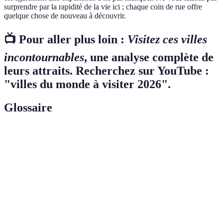
surprendre par la rapidité de la vie ici ; chaque coin de rue offre
quelque chose de nouveau à découvrir.
📺 Pour aller plus loin :
Visitez ces villes
incontournables
, une analyse complète de
leurs attraits. Recherchez sur YouTube :
"villes du monde à visiter 2026".
Glossaire
Terme
Définition
Ensemble des croyances, pratiques, et valeurs d'un
Culture
groupe.
Biens matériels et immatériels transmis d'une
Patrimoine
génération à l'autre.