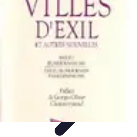
Villes du Monde
villes du monde
Découverte
Transport Urbain
Guides de
Voyage
Comparatifs
Villes du Monde