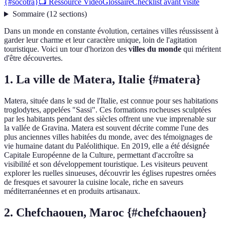
{#socotra}
📺 Ressource Vidéo
Glossaire
Checklist avant visite
Sommaire
(
12
sections
)
Dans un monde en constante évolution, certaines villes réussissent à
garder leur charme et leur caractère unique, loin de l'agitation
touristique. Voici un tour d'horizon des
villes du monde
qui méritent
d'être découvertes.
1. La ville de Matera, Italie {#matera}
Matera, située dans le sud de l'Italie, est connue pour ses habitations
troglodytes, appelées "Sassi". Ces formations rocheuses sculptées
par les habitants pendant des siècles offrent une vue imprenable sur
la vallée de Gravina. Matera est souvent décrite comme l'une des
plus anciennes villes habitées du monde, avec des témoignages de
vie humaine datant du Paléolithique. En 2019, elle a été désignée
Capitale Européenne de la Culture, permettant d'accroître sa
visibilité et son développement touristique. Les visiteurs peuvent
explorer les ruelles sinueuses, découvrir les églises rupestres ornées
de fresques et savourer la cuisine locale, riche en saveurs
méditerranéennes et en produits artisanaux.
2. Chefchaouen, Maroc {#chefchaouen}