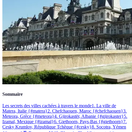
Sommaire
Les secrets des villes cachées à travers le monde
1. La ville de
Matera, Italie {#matera}
2. Chefchaouen, Maroc {#chefchaouen}
3.
Meteora, Grèce {#meteora}
4. Gjirokastër, Albanie {#gjirokaster}
5.
Izamal, Mexique {#izamal}
6. Giethoorn, Pays-Bas {#giethoorn}
7.
Cesky Krumlov, République Tchèque {#cesky}
8. Socotra, Yémen