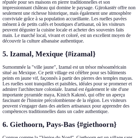
réputée pour ses maisons en pierre traditionnelles et son
impressionnant château qui domine le paysage. Gjirokastër offre non
seulement une richesse historique, mais également une atmosphère
conviviale grâce à sa population accueillante. Les ruelles pavées
mènent à de petits cafés et boutiques d'artisanat, où les visiteurs
peuvent déguster la cuisine locale et acheter des souvenirs faits
main. Le marché local, vivant et coloré, est un excellent moyen de
découvrir la culture albanaise authentique.
5. Izamal, Mexique {#izamal}
Surnommée la "ville jaune", Izamal est un trésor mésoaméricain
situé au Mexique. Ce petit village est célèbre pour ses bâtiments
peints en jaune vif, façonnés à partir des pierres des temples mayas.
Les ruelles sont tranquilles et paisibles, idéales pour se promener et
admirer l'architecture coloniale. Izamal est également le site d'une
importante pyramide maya, Kinich Kakmó, qui offre un aperçu
fascinant de l'histoire précolombienne de la région. Les visiteurs
peuvent s'engager dans des ateliers artisanaux pour apprendre des
compétences traditionnelles dans un cadre authentique.
6. Giethoorn, Pays-Bas {#giethoorn}
Connue comme la "Venise du Nord", Giethoorn est un village sans