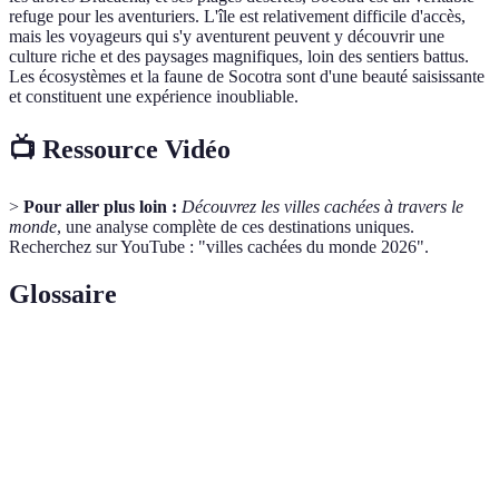
refuge pour les aventuriers. L'île est relativement difficile d'accès,
mais les voyageurs qui s'y aventurent peuvent y découvrir une
culture riche et des paysages magnifiques, loin des sentiers battus.
Les écosystèmes et la faune de Socotra sont d'une beauté saisissante
et constituent une expérience inoubliable.
📺 Ressource Vidéo
>
Pour aller plus loin :
Découvrez les villes cachées à travers le
monde
, une analyse complète de ces destinations uniques.
Recherchez sur YouTube : "villes cachées du monde 2026".
Glossaire
Terme
Définition
Habitation troglodyte typique de Matera, utilisée
Sassi
depuis des siècles.
Pyramide
Structure ancienne servie de temples par les