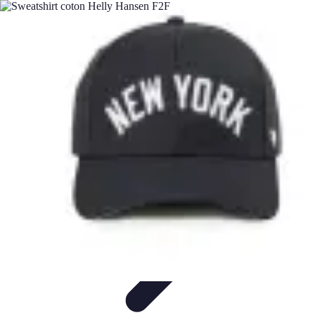
Villes du Monde
villes du monde
Découverte
Transport Urbain
Guides de
Voyage
Comparatifs
Villes du Monde