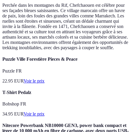
Perchée dans les montagnes du Rif, Chefchaouen est célèbre pour
ses façades bleues saisissantes. Ce village marocain offre un havre
de paix, loin des foules des grandes villes comme Marrakech. Les
ruelles sont étroites et sinueuses, créant un dédale charmant qui
invite à la flânerie. Fondée en 1471, Chefchaouen a conservé son
authenticité et sa culture tout en attirant les voyageurs grâce à ses
artisans locaux, ses marchés colorés et sa cuisine berbère délicieuse.
Les montagnes environnantes offrent également des opportunités de
trekking inoubliables, avec des paysages à couper le souffle.
Puzzle Ville Forestière Pieces & Peace
Puzzle FR
22.95
EUR
Voir le prix
T-Shirt Pedalz
Bobshop FR
34.95
EUR
Voir le prix
Nitecore Powerbank NB10000 GEN3, power bank compact et
léger de 10 000 mAh en fibre de carbone, avec deux ports USB-