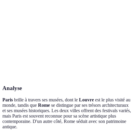
di Roma
pour l'histoire.
Paris
Équilibré, mais
Nuit Blanche,
Roma Film
plus
Festivals
Paris Jazz
Fest, Estate
d'événements en
Festival
Romana
été à Rome.
Arts
Haute
Paris pour la
Influence
classiques,
couture,
mode, Rome
artistique
Street art
Street art
pour l'héritage.
moderne
Analyse
Paris
brille à travers ses musées, dont le
Louvre
est le plus visité au
monde, tandis que
Rome
se distingue par ses trésors architecturaux
et ses musées historiques. Les deux villes offrent des festivals variés,
mais Paris est souvent reconnue pour sa scène artistique plus
contemporaine. D'un autre côté, Rome séduit avec son patrimoine
antique.