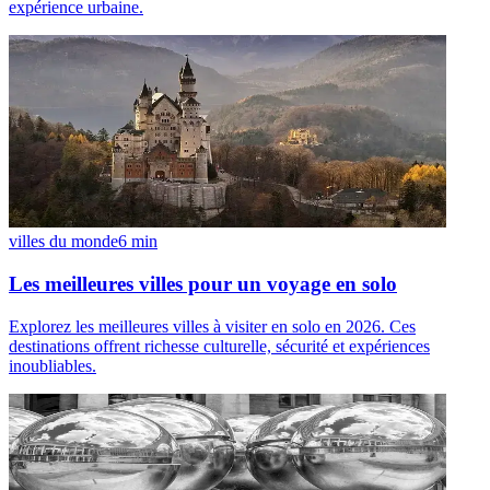
expérience urbaine.
villes du monde
6
min
Les meilleures villes pour un voyage en solo
Explorez les meilleures villes à visiter en solo en 2026. Ces
destinations offrent richesse culturelle, sécurité et expériences
inoubliables.