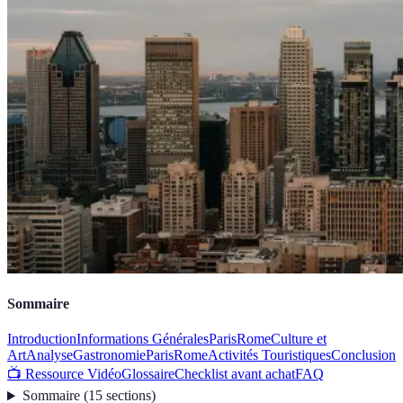
Sommaire
Introduction
Informations Générales
Paris
Rome
Culture et
Art
Analyse
Gastronomie
Paris
Rome
Activités Touristiques
Conclusion
📺 Ressource Vidéo
Glossaire
Checklist avant achat
FAQ
Sommaire
(
15
sections
)