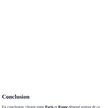
Notre-Dame
de Trevi
l’Antiquité.
Visites de
Rome pour
Croisière sur
ruines,
l'expérience
Expériences
la Seine,
goûters
locale, Paris
unique
visites
dans les
pour le
guidées
trattorias
romantisme.
Équilibré, mais
Accès aux
Métro, bus,
Métro, bus,
Paris excelle en
transports
tram
tram
transports.
Paris pour le
Cosmopolite,
Historique,
romantisme,
Ambiance
romantique
vivante
Rome pour
l'animation.
Conclusion
En conclusion, choisir entre
Paris
et
Rome
dépend surtout de ce