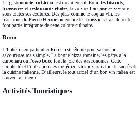
La gastronomie parisienne est un art en soi. Entre les
bistrots
,
brasseries
et
restaurants étoilés
, la cuisine française se savoure
sous toutes ses coutures. Des plats comme le coq au vin, les
macarons de
Pierre Hermé
ou encore les croissants frais du matin
font partie intégrante de cette culture culinaire.
Rome
L’Italie, et en particulier Rome, est célèbre pour sa cuisine
savoureuse mais simple. La bonne pizza romaine, les pâtes à la
carbonara ou l’
osso buco
font la joie des gastronomes. Cette
simplicité et l’utilisation des ingrédients locaux frais font le succès de
la cuisine italienne. D’ailleurs, le tout arrosé d’un bon vin italien est
souvent au menu.
Activités Touristiques
Critère
Paris
Rome
Verdict
Colisée,
Paris pour
Tour Eiffel,
Principaux
Vatican,
l’architecture,
Sacré-Cœur,
sites
Fontaine
Rome pour