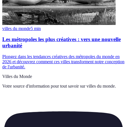
villes du monde
5
min
Les métropoles les plus créatives : vers une nouvelle
urbanité
Plongez dans les tendances créatives des métropoles du monde en
2026 et découvrez comment ces villes transforment notre conception
de l'urbanité.
Villes du Monde
Votre source d'information pour tout savoir sur
villes du monde
.