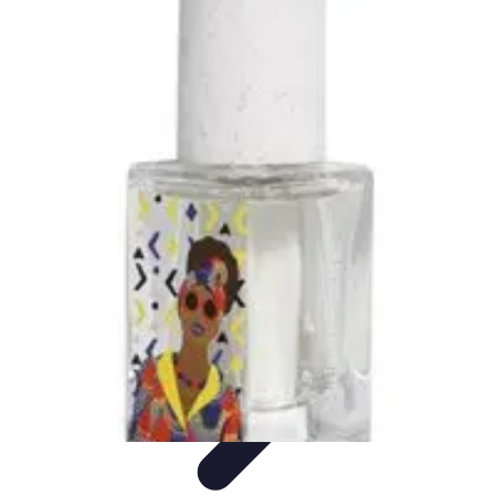
Villes du Monde
villes du monde
Découverte
Transport Urbain
Guides de
Voyage
Comparatifs
Villes du Monde