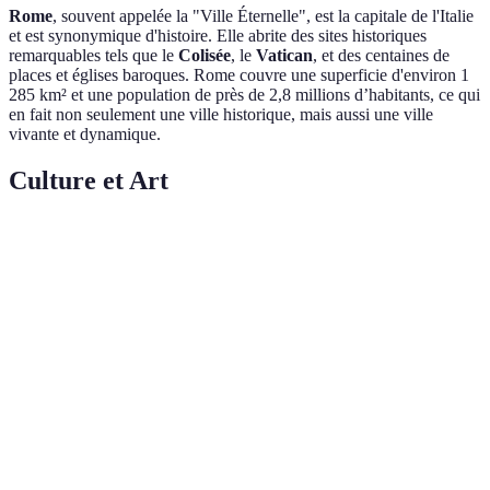
Rome
, souvent appelée la "Ville Éternelle", est la capitale de l'Italie
et est synonymique d'histoire. Elle abrite des sites historiques
remarquables tels que le
Colisée
, le
Vatican
, et des centaines de
places et églises baroques. Rome couvre une superficie d'environ 1
285 km² et une population de près de 2,8 millions d’habitants, ce qui
en fait non seulement une ville historique, mais aussi une ville
vivante et dynamique.
Culture et Art
Critère
Paris
Rome
Verdict
Louvre,
Vatican
Musée
Museums,
Paris est le leader
Musées
d'Orsay,
Galleria
culturel.
Centre
Borghese
Pompidou
Comédie-
Teatro
Paris pour la
Française,
Théâtres
dell'Opera
diversité, Rome
Opéra de