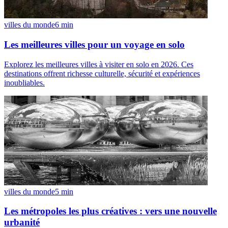
villes du monde
6
min
Les meilleures villes pour un voyage en solo
Explorez les meilleures villes à visiter en solo en 2026. Ces
destinations offrent richesse culturelle, sécurité et expériences
inoubliables.
villes du monde
5
min
Les métropoles les plus créatives : vers une nouvelle
urbanité