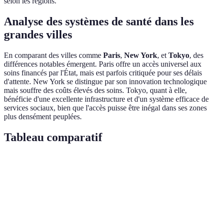
selon les régions.
Analyse des systèmes de santé dans les
grandes villes
En comparant des villes comme
Paris
,
New York
, et
Tokyo
, des
différences notables émergent. Paris offre un accès universel aux
soins financés par l'État, mais est parfois critiquée pour ses délais
d'attente. New York se distingue par son innovation technologique
mais souffre des coûts élevés des soins. Tokyo, quant à elle,
bénéficie d'une excellente infrastructure et d'un système efficace de
services sociaux, bien que l'accès puisse être inégal dans ses zones
plus densément peuplées.
Tableau comparatif
Critère
Paris
New York
Tokyo
Verdict
Paris,
Accessibilité
Haut
Moyenne
Haute
Tokyo