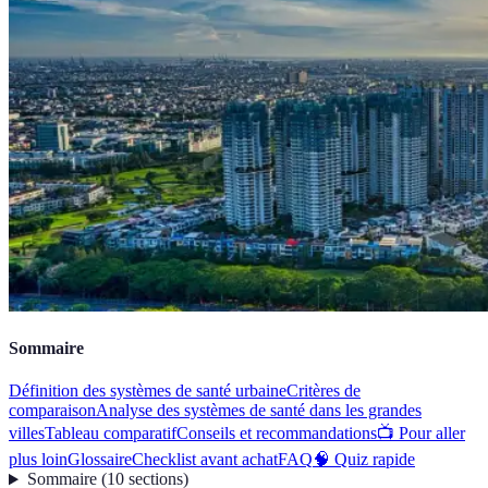
Sommaire
Définition des systèmes de santé urbaine
Critères de
comparaison
Analyse des systèmes de santé dans les grandes
villes
Tableau comparatif
Conseils et recommandations
📺 Pour aller
plus loin
Glossaire
Checklist avant achat
FAQ
🧠 Quiz rapide
Sommaire
(
10
sections
)