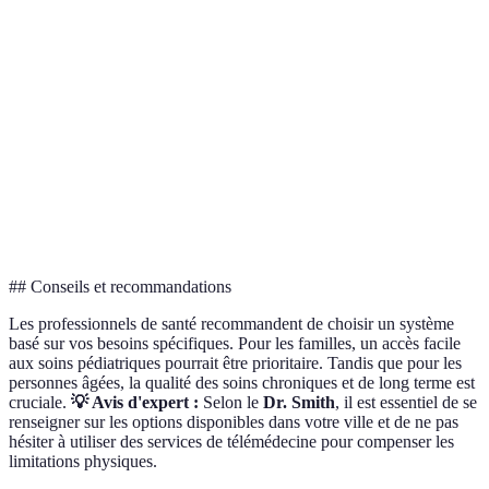
Modéré
Coût
Modéré
Élevé
Paris
à élevé
New
Technologie
Émergente
Avancée
Avancée
York,
Tokyo
Solide
Infrastructure
Solide
Variable
et
Tokyo
étendue
## Conseils et recommandations
Les professionnels de santé recommandent de choisir un système
basé sur vos besoins spécifiques. Pour les familles, un accès facile
aux soins pédiatriques pourrait être prioritaire. Tandis que pour les
personnes âgées, la qualité des soins chroniques et de long terme est
cruciale.
💡 Avis d'expert :
Selon le
Dr. Smith
, il est essentiel de se
renseigner sur les options disponibles dans votre ville et de ne pas
hésiter à utiliser des services de télémédecine pour compenser les
limitations physiques.