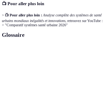
📺 Pour aller plus loin
>
📺 Pour aller plus loin :
Analyse complète des systèmes de santé
urbains mondiaux inégalités et innovations
, retrouvez sur YouTube :
> "Comparatif systèmes santé urbaine 2026"
Glossaire
Terme
Définition
Consultation médicale via des technologies
Télémédecine
numériques
Ensemble des structures nécessaires à l'offre de
Infrastructure
services de santé
Facilité avec laquelle les soins médicaux peuvent
Accessibilité
être obtenus