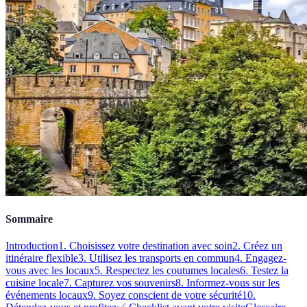
Sommaire
Introduction
1. Choisissez votre destination avec soin
2. Créez un
itinéraire flexible
3. Utilisez les transports en commun
4. Engagez-
vous avec les locaux
5. Respectez les coutumes locales
6. Testez la
cuisine locale
7. Capturez vos souvenirs
8. Informez-vous sur les
événements locaux
9. Soyez conscient de votre sécurité
10.