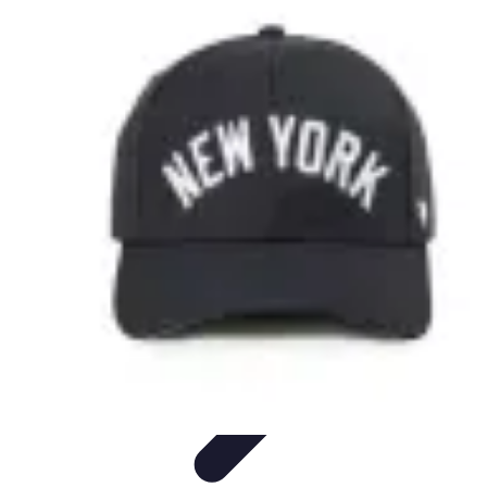
Villes du Monde
villes du monde
Découverte
Transport Urbain
Guides de
Voyage
Comparatifs
Villes du Monde