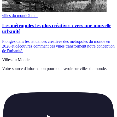
villes du monde
5
min
Les métropoles les plus créatives : vers une nouvelle
urbanité
Plongez dans les tendances créatives des métropoles du monde en
2026 et découvrez comment ces villes transforment notre conception
de l'urbanité.
Villes du Monde
Votre source d'information pour tout savoir sur
villes du monde
.