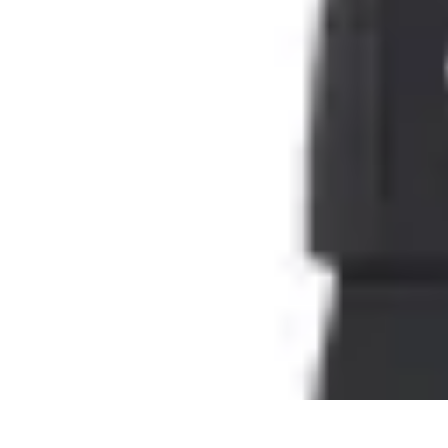
Villes du Monde
villes du monde
Découverte
Transport Urbain
Guides de Voyage
Compar
Villes du Monde