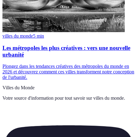
villes du monde
5
min
Les métropoles les plus créatives : vers une nouvelle
urbanité
Plongez dans les tendances créatives des métropoles du monde en
2026 et découvrez comment ces villes transforment notre conception
de l'urbanité.
Villes du Monde
Votre source d'information pour tout savoir sur
villes du monde
.