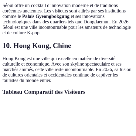
Séoul offre un cocktail d'innovation moderne et de traditions
coréennes anciennes. Les visiteurs sont attirés par ses institutions
comme le
Palais Gyeongbokgung
et ses innovations
technologiques dans des quartiers tels que Dongdaemun. En 2026,
Séoul est une ville incontournable pour les amateurs de technologie
et de culture K-pop.
10. Hong Kong, Chine
Hong Kong est une ville qui excelle en matière de diversité
culturelle et économique. Avec son skyline spectaculaire et ses
marchés animés, cette ville reste incontournable. En 2026, sa fusion
de cultures orientales et occidentales continue de captiver les
touristes du monde entier.
Tableau Comparatif des Visiteurs
Ville
Nombre de Visiteurs (Millions)
Culture
Attra
Tokyo
37
Moderne
Techn