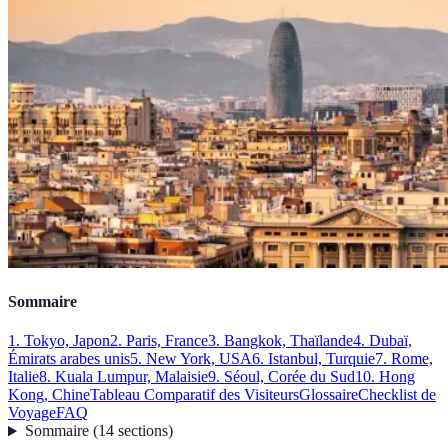
Sommaire
1. Tokyo, Japon
2. Paris, France
3. Bangkok, Thaïlande
4. Dubaï,
Émirats arabes unis
5. New York, USA
6. Istanbul, Turquie
7. Rome,
Italie
8. Kuala Lumpur, Malaisie
9. Séoul, Corée du Sud
10. Hong
Kong, Chine
Tableau Comparatif des Visiteurs
Glossaire
Checklist de
Voyage
FAQ
Sommaire
(
14
sections
)