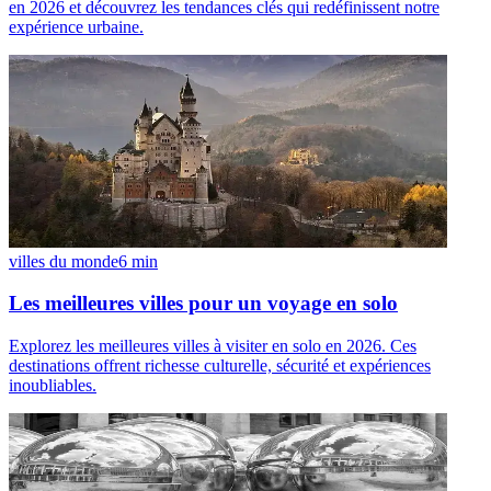
en 2026 et découvrez les tendances clés qui redéfinissent notre
expérience urbaine.
villes du monde
6
min
Les meilleures villes pour un voyage en solo
Explorez les meilleures villes à visiter en solo en 2026. Ces
destinations offrent richesse culturelle, sécurité et expériences
inoubliables.