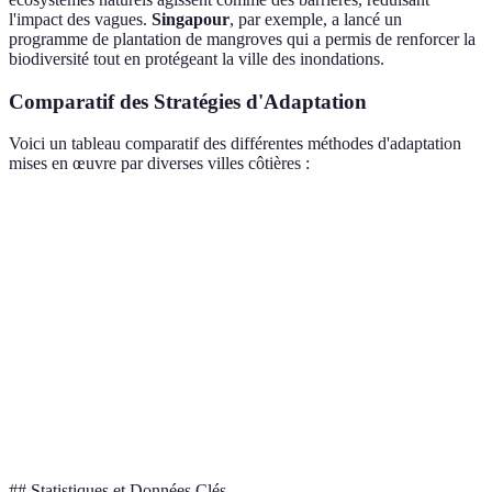
l'impact des vagues.
Singapour
, par exemple, a lancé un
programme de plantation de mangroves qui a permis de renforcer la
biodiversité tout en protégeant la ville des inondations.
Comparatif des Stratégies d'Adaptation
Voici un tableau comparatif des différentes méthodes d'adaptation
mises en œuvre par diverses villes côtières :
Ville
Infrastructures Résilientes
Systèmes d'Alerte
Miami
Oui
Oui
New York
Oui
Oui
Venise
Partiellement
Non
Singapour
Oui
Oui
## Statistiques et Données Clés