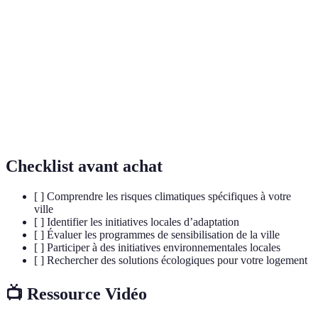
Structures conçues pour résister aux impacts des
Infrastructures
catastrophes naturelles et du changement
résilientes
climatique.
Écosystèmes tels que les mangroves et les récifs
Écosystèmes
coralliens, qui protègent les côtes et soutiennent
côtiers
la biodiversité.
Checklist avant achat
[ ] Comprendre les risques climatiques spécifiques à votre
ville
[ ] Identifier les initiatives locales d’adaptation
[ ] Évaluer les programmes de sensibilisation de la ville
[ ] Participer à des initiatives environnementales locales
[ ] Rechercher des solutions écologiques pour votre logement
📺 Ressource Vidéo