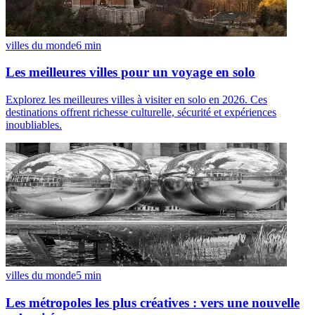
villes du monde
6
min
Les meilleures villes pour un voyage en solo
Explorez les meilleures villes à visiter en solo en 2026. Ces
destinations offrent richesse culturelle, sécurité et expériences
inoubliables.
villes du monde
5
min
Les métropoles les plus créatives : vers une nouvelle