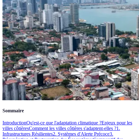
Sommaire
Introduction
Qu'est-ce que l'adaptation climatique ?
Enjeux pour les
villes côtières
Comment les villes côtières s'adaptent-elles ?
1.
Infrastructures Résilientes
2. Systèmes d'Alerte Précoce
3.