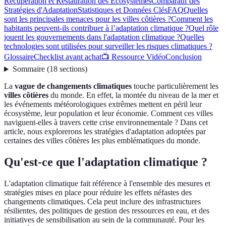
Récupération et Restauration des Écosystèmes
Comparatif des
Stratégies d'Adaptation
Statistiques et Données Clés
FAQ
Quelles
sont les principales menaces pour les villes côtières ?
Comment les
habitants peuvent-ils contribuer à l’adaptation climatique ?
Quel rôle
jouent les gouvernements dans l'adaptation climatique ?
Quelles
technologies sont utilisées pour surveiller les risques climatiques ?
Glossaire
Checklist avant achat
📺 Ressource Vidéo
Conclusion
Sommaire
(
18
sections
)
La
vague de changements climatiques
touche particulièrement les
villes côtières
du monde. En effet, la montée du niveau de la mer et
les événements météorologiques extrêmes mettent en péril leur
écosystème, leur population et leur économie. Comment ces villes
naviguent-elles à travers cette crise environnementale ? Dans cet
article, nous explorerons les stratégies d'adaptation adoptées par
certaines des villes côtières les plus emblématiques du monde.
Qu'est-ce que l'adaptation climatique ?
L'adaptation climatique fait référence à l'ensemble des mesures et
stratégies mises en place pour réduire les effets néfastes des
changements climatiques. Cela peut inclure des infrastructures
résilientes, des politiques de gestion des ressources en eau, et des
initiatives de sensibilisation au sein de la communauté. Pour les