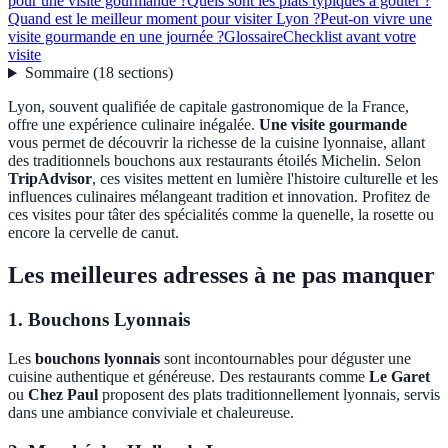
pour une visite gourmande ?
Quels sont les plats typiques à goûter ?
Quand est le meilleur moment pour visiter Lyon ?
Peut-on vivre une
visite gourmande en une journée ?
Glossaire
Checklist avant votre
visite
Sommaire
(
18
sections
)
Lyon, souvent qualifiée de capitale gastronomique de la France,
offre une expérience culinaire inégalée.
Une visite gourmande
vous permet de découvrir la richesse de la cuisine lyonnaise, allant
des traditionnels bouchons aux restaurants étoilés Michelin. Selon
TripAdvisor
, ces visites mettent en lumière l'histoire culturelle et les
influences culinaires mélangeant tradition et innovation. Profitez de
ces visites pour tâter des spécialités comme la quenelle, la rosette ou
encore la cervelle de canut.
Les meilleures adresses à ne pas manquer
1. Bouchons Lyonnais
Les
bouchons lyonnais
sont incontournables pour déguster une
cuisine authentique et généreuse. Des restaurants comme
Le Garet
ou
Chez Paul
proposent des plats traditionnellement lyonnais, servis
dans une ambiance conviviale et chaleureuse.