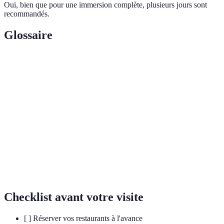
Oui, bien que pour une immersion complète, plusieurs jours sont
recommandés.
Glossaire
Terme
Définition
Restaurant traditionnel lyonnais servant des
Bouchon
spécialités locales.
Spécialité lyonnaise à base de farine, œufs et
Quenelle
poisson ou viande.
Cervelle de
Fromage frais, herbé et agrémenté d'échalotes et
canut
de vinaigre.
Checklist avant votre visite
[ ] Réserver vos restaurants à l'avance