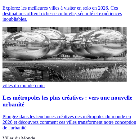
Explorez les meilleures villes à visiter en solo en 2026. Ces
destinations offrent richesse culturelle, sécurité et expériences
inoubliables.
villes du monde
5
min
Les métropoles les plus créatives : vers une nouvelle
urbanité
Plongez dans les tendances créatives des métropoles du monde en
2026 et découvrez comment ces villes transforment notre conception
de l'urbanité.
Villes du Monde