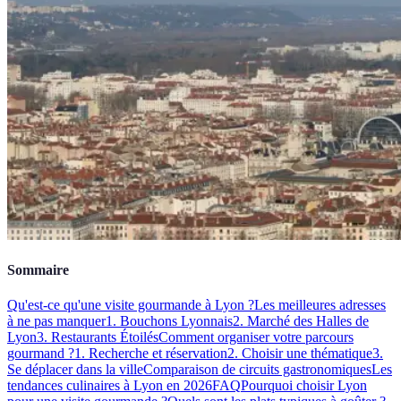
Sommaire
Qu'est-ce qu'une visite gourmande à Lyon ?
Les meilleures adresses
à ne pas manquer
1. Bouchons Lyonnais
2. Marché des Halles de
Lyon
3. Restaurants Étoilés
Comment organiser votre parcours
gourmand ?
1. Recherche et réservation
2. Choisir une thématique
3.
Se déplacer dans la ville
Comparaison de circuits gastronomiques
Les
tendances culinaires à Lyon en 2026
FAQ
Pourquoi choisir Lyon