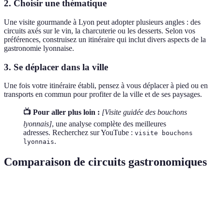
2. Choisir une thématique
Une visite gourmande à Lyon peut adopter plusieurs angles : des
circuits axés sur le vin, la charcuterie ou les desserts. Selon vos
préférences, construisez un itinéraire qui inclut divers aspects de la
gastronomie lyonnaise.
3. Se déplacer dans la ville
Une fois votre itinéraire établi, pensez à vous déplacer à pied ou en
transports en commun pour profiter de la ville et de ses paysages.
📺 Pour aller plus loin :
[Visite guidée des bouchons
lyonnais]
, une analyse complète des meilleures
adresses. Recherchez sur YouTube :
visite bouchons
.
lyonnais
Comparaison de circuits gastronomiques
Critère
Circuit A
Circuit B
Circuit C
Verdi
Circu