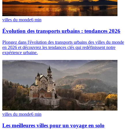
villes du monde
6
min
Évolution des transports urbains : tendances 2026
Plongez dans l'évolution des transports urbains des villes du monde
en 2026 et découvrez les tendances clés qui redéfinissent notre
expérience urbaine.
villes du monde
6
min
Les meilleures villes pour un voyage en solo