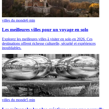
villes du monde
6
min
Les meilleures villes pour un voyage en solo
Explorez les meilleures villes à visiter en solo en 2026. Ces
destinations offrent richesse culturelle, sécurité et expériences
inoubliables.
villes du monde
5
min