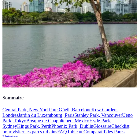
Sommaire
Central Park, New York
Parc Güell, Barcelone
Kew Gardens,
Londres
Jardin du Luxembourg, Paris
Stanley Park, Vancouver
Ueno
Park, Tokyo
Bosque de Chapultepec, Mexico
Hyde Park,
Sydney
Kings Park, Perth
Phoenix Park, Dublin
Glossaire
Checklist
pour visiter les parcs urbains
FAQ
Tableau Comparatif des Parcs