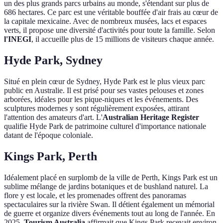
un des plus grands parcs urbains au monde, s'étendant sur plus de
686 hectares. Ce parc est une véritable bouffée d'air frais au cœur de
la capitale mexicaine. Avec de nombreux musées, lacs et espaces
verts, il propose une diversité d'activités pour toute la famille. Selon
l'INEGI
, il accueille plus de 15 millions de visiteurs chaque année.
Hyde Park, Sydney
Situé en plein cœur de Sydney, Hyde Park est le plus vieux parc
public en Australie. Il est prisé pour ses vastes pelouses et zones
arborées, idéales pour les pique-niques et les événements. Des
sculptures modernes y sont régulièrement exposées, attirant
l'attention des amateurs d'art. L'
Australian Heritage Register
qualifie Hyde Park de patrimoine culturel d'importance nationale
datant de l'époque coloniale.
Kings Park, Perth
Idéalement placé en surplomb de la ville de Perth, Kings Park est un
sublime mélange de jardins botaniques et de bushland naturel. La
flore y est locale, et les promenades offrent des panoramas
spectaculaires sur la rivière Swan. Il détient également un mémorial
de guerre et organize divers événements tout au long de l'année. En
2025,
Tourism Australia
affirmait que Kings Park recevait environ