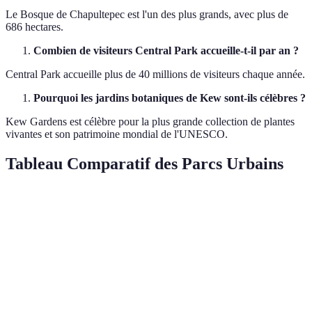
Le Bosque de Chapultepec est l'un des plus grands, avec plus de
686 hectares.
Combien de visiteurs Central Park accueille-t-il par an ?
Central Park accueille plus de 40 millions de visiteurs chaque année.
Pourquoi les jardins botaniques de Kew sont-ils célèbres ?
Kew Gardens est célèbre pour la plus grande collection de plantes
vivantes et son patrimoine mondial de l'UNESCO.
Tableau Comparatif des Parcs Urbains
Critère
Parc de Central Park
Parc Güell
Jardin
Année de
1857
1900
1840
création
Taille
341
17
132
(hectares)