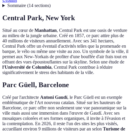
Urbains
Sommaire
(
14
sections
)
Central Park, New York
Situé au cœur de
Manhattan
, Central Park est une oasis de verdure
au milieu de la jungle urbaine. Créé en 1857, ce parc attire plus de
40 millions de visiteurs annuellement. Avec ses 341 hectares,
Central Park offre un éventail d'activités telles que la promenade en
barque, le vélo ou même une visite au zoo. Un symbole de la ville, il
permet aux New-Yorkais de profiter d'une bouffée d'air frais tout en
offrant des vues époustouflantes sur la skyline. Selon une étude de
l'Université de Columbia
, Central Park contribue à réduire
significativement le stress des habitants de la ville.
Parc Güell, Barcelone
Créé par l'architecte
Antoni Gaudí
, le Parc Güell est un exemple
emblématique de l'Art nouveau catalan. Situé sur les hauteurs de
Barcelone, ce parc offre non seulement une vue panoramique sur la
ville mais aussi une immersion dans l'œuvre de Gaudí. Avec ses
mosaïques colorées et ses formes organiques, il invite à l'évasion et
la contemplation. En 2026, il reste l'un des sites les plus visités,
accueillant environ 9 millions de visiteurs par an selon
Turisme de