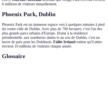
6 millions de visiteurs annuellement.
Phoenix Park, Dublin
Phoenix Park est un immense espace vert à quelques minutes à pied
du centre-ville de Dublin. Avec plus de 700 hectares, c'est l'un des
plus grands parcs urbains d'Europe. Home à la résidence
présidentielle, aux nombreux daims et au zoo de Dublin, c'est un
havre de paix pour les Dublinois.
Fáilte Ireland
estime qu'il attire
environ 10 millions de visiteurs chaque année.
Glossaire
Terme
Définition
Hanami
Tradition japonaise d'observer la floraison des cerisiers.
Skyline
Contour des immeubles sur l'horizon d'une ville.
Art
Style artistique du début du XXe siècle, caractérisé par