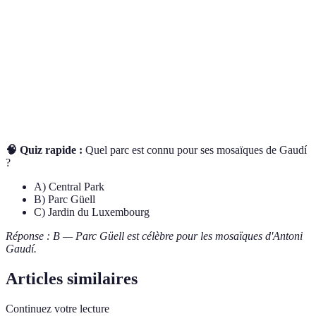
Nombre de
visiteurs
40 M
9 M
2 M
annuels
Caractéristique
Architecture
Collect
Tunnels et Ponts
unique
Gaudí
Botani
🧠 Quiz rapide :
Quel parc est connu pour ses mosaïques de Gaudí
?
A) Central Park
B) Parc Güell
C) Jardin du Luxembourg
Réponse : B — Parc Güell est célèbre pour les mosaïques d'Antoni
Gaudí.
Articles similaires
Continuez votre lecture