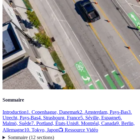
Sommaire
Introduction
1. Copenhague, Danemark
2. Amsterdam, Pays-Bas
3.
Utrecht, Pays-Bas
4. Strasbourg, France
5. Séville, Espagne
6.
Malmö, Suède
7. Portland, États-Unis
8. Montréal, Canada
9. Berlin,
Allemagne
10. Tokyo, Japon
📺 Ressource Vidéo
Sommaire
(
12
sections
)