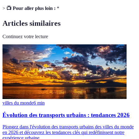
>
📺 Pour aller plus loin :
*
Articles similaires
Continuez votre lecture
villes du monde
6
min
Évolution des transports urbains : tendances 2026
Plongez dans l'évolution des transports urbains des villes du monde
en 2026 et découvrez les tendances clés qui redéfinissent notre
expérience urbaine.