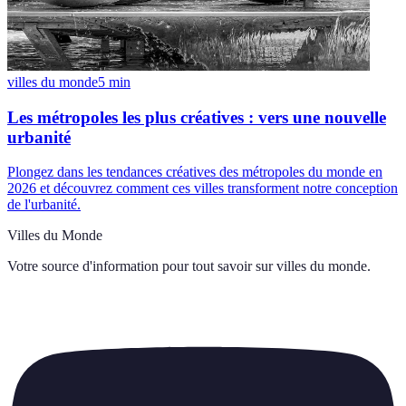
villes du monde
5
min
Les métropoles les plus créatives : vers une nouvelle
urbanité
Plongez dans les tendances créatives des métropoles du monde en
2026 et découvrez comment ces villes transforment notre conception
de l'urbanité.
Villes du Monde
Votre source d'information pour tout savoir sur
villes du monde
.