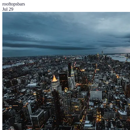
rooftops
bars
Jul 29