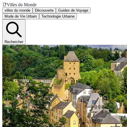
📑
Villes du Monde
villes du monde
Découverte
Guides de Voyage
Mode de Vie Urbain
Technologie Urbaine
Rechercher