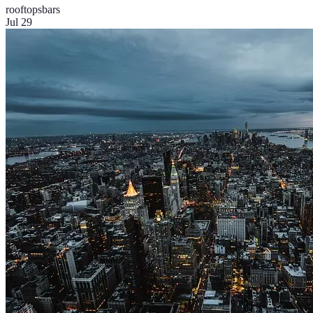
rooftops
bars
Jul 29