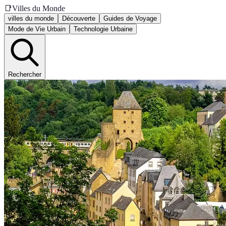
📑
Villes du Monde
villes du monde
Découverte
Guides de Voyage
Mode de Vie Urbain
Technologie Urbaine
Rechercher