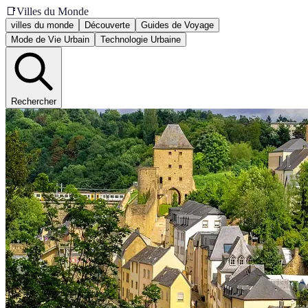
📑
Villes du Monde
villes du monde
Découverte
Guides de Voyage
Mode de Vie Urbain
Technologie Urbaine
Rechercher