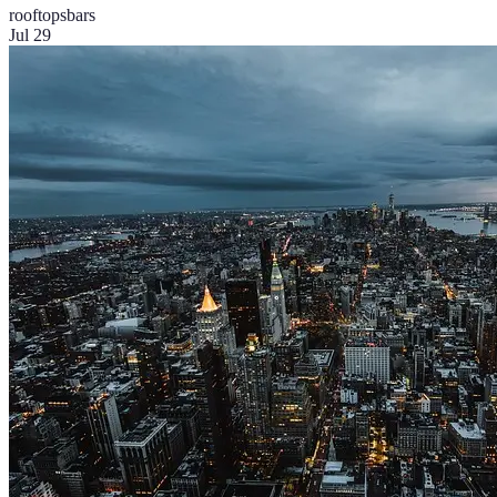
rooftops
bars
Jul 29